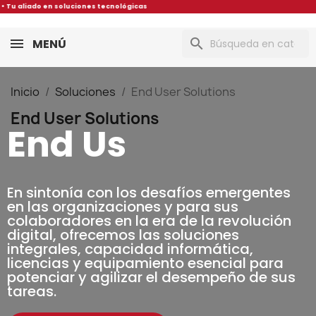
icas • Tu aliado en soluciones tecnológicas
search
MENÚ
Inicio
Soluciones
End User Solutions
End User Solutions
E
n
d
U
s
e
r
S
En sintonía con los desafíos emergentes
en las organizaciones y para sus
colaboradores en la era de la revolución
digital, ofrecemos las soluciones
integrales, capacidad informática,
licencias y equipamiento esencial para
potenciar y agilizar el desempeño de sus
tareas.